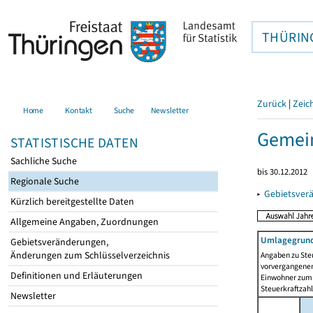
THÜRIN
Zurück
|
Zeic
Home
Kontakt
Suche
Newsletter
Gemein
STATISTISCHE DATEN
Sachliche Suche
bis 30.12.2012
Regionale Suche
▸
Gebietsver
Kürzlich bereitgestellte Daten
Allgemeine Angaben, Zuordnungen
Umlagegrund
Gebietsveränderungen,
Änderungen zum Schlüsselverzeichnis
Angaben zu Ste
vorvergangenen 
Definitionen und Erläuterungen
Einwohner zum 
Steuerkraftzah
Newsletter