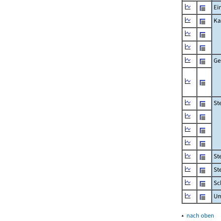
Ei
Ka
Ge
St
St
St
Sc
Um
▴
nach oben