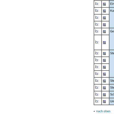
Ei
Ka
Ge
St
St
St
Sc
Um
▴
nach oben