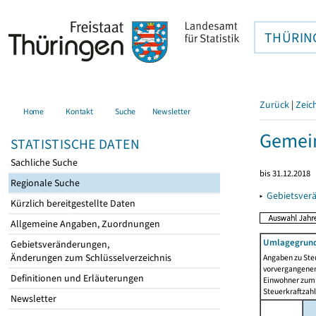
THÜRIN
Zurück
|
Zeic
Home
Kontakt
Suche
Newsletter
Gemein
STATISTISCHE DATEN
Sachliche Suche
bis 31.12.2018
Regionale Suche
▸
Gebietsver
Kürzlich bereitgestellte Daten
Allgemeine Angaben, Zuordnungen
Umlagegrund
Gebietsveränderungen,
Änderungen zum Schlüsselverzeichnis
Angaben zu Ste
vorvergangenen 
Definitionen und Erläuterungen
Einwohner zum 
Steuerkraftzah
Newsletter