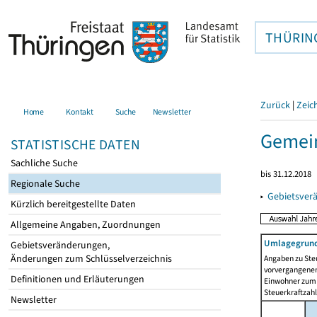
THÜRIN
Zurück
|
Zeic
Home
Kontakt
Suche
Newsletter
Gemei
STATISTISCHE DATEN
Sachliche Suche
bis 31.12.2018
Regionale Suche
▸
Gebietsver
Kürzlich bereitgestellte Daten
Allgemeine Angaben, Zuordnungen
Umlagegrund
Gebietsveränderungen,
Änderungen zum Schlüsselverzeichnis
Angaben zu Ste
vorvergangenen 
Definitionen und Erläuterungen
Einwohner zum 
Steuerkraftzah
Newsletter