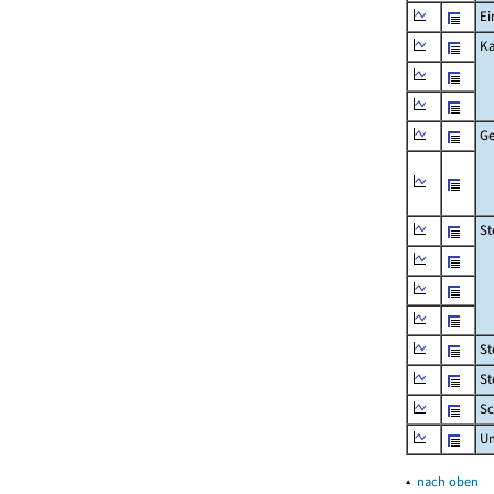
Ei
Ka
Ge
St
St
St
Sc
U
▴
nach oben