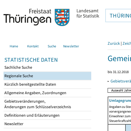
THÜRIN
Zurück
|
Zeic
Home
Kontakt
Suche
Newsletter
Gemei
STATISTISCHE DATEN
Sachliche Suche
bis 31.12.2018
Regionale Suche
▸
Gebietsver
Kürzlich bereitgestellte Daten
Allgemeine Angaben, Zuordnungen
Umlagegrund
Gebietsveränderungen,
Änderungen zum Schlüsselverzeichnis
Angaben zu Ste
vorvergangenen 
Definitionen und Erläuterungen
Einwohner zum 
Steuerkraftzah
Newsletter