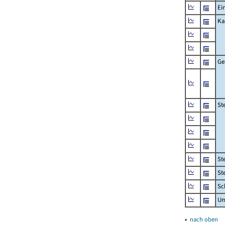
Ei
Ka
Ge
St
St
St
Sc
Um
▴
nach oben