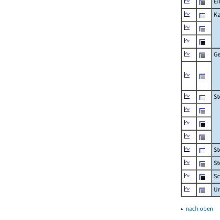
Ei
Ka
Ge
St
St
St
Sc
U
▴
nach oben