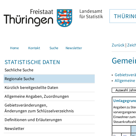
THÜRIN
Zurück
|
Zeic
Home
Kontakt
Suche
Newsletter
Gemei
STATISTISCHE DATEN
Sachliche Suche
▸
Gebietsver
Regionale Suche
▸
Allgemeine
Kürzlich bereitgestellte Daten
Allgemeine Angaben, Zuordnungen
Umlagegrund
Gebietsveränderungen,
Angaben zu Ste
Änderungen zum Schlüsselverzeichnis
vorvergangenen 
Einwohner zum 
Definitionen und Erläuterungen
Steuerkraftzah
Newsletter