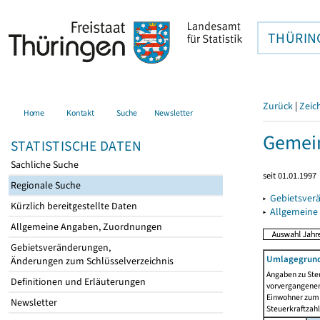
THÜRIN
Zurück
|
Zeic
Home
Kontakt
Suche
Newsletter
Gemein
STATISTISCHE DATEN
Sachliche Suche
seit 01.01.1997
Regionale Suche
▸
Gebietsver
Kürzlich bereitgestellte Daten
▸
Allgemeine
Allgemeine Angaben, Zuordnungen
Gebietsveränderungen,
Umlagegrund
Änderungen zum Schlüsselverzeichnis
Angaben zu Ste
Definitionen und Erläuterungen
vorvergangenen 
Einwohner zum 
Newsletter
Steuerkraftzah