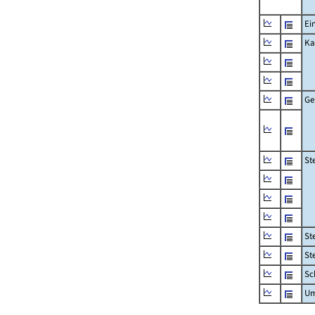
Ei
Ka
Ge
St
St
St
Sc
Um