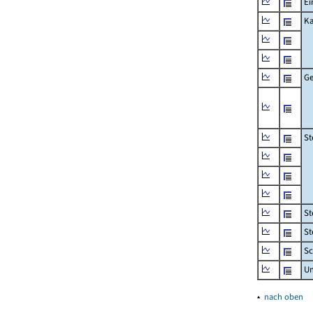
Ei
Ka
Ge
St
St
St
Sc
U
▴
nach oben