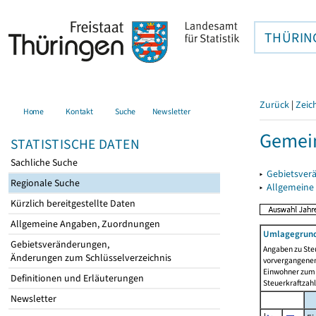
THÜRIN
Zurück
|
Zeic
Home
Kontakt
Suche
Newsletter
Gemei
STATISTISCHE DATEN
Sachliche Suche
▸
Gebietsver
Regionale Suche
▸
Allgemeine
Kürzlich bereitgestellte Daten
Allgemeine Angaben, Zuordnungen
Umlagegrund
Gebietsveränderungen,
Angaben zu Ste
Änderungen zum Schlüsselverzeichnis
vorvergangenen 
Einwohner zum 
Definitionen und Erläuterungen
Steuerkraftzah
Newsletter