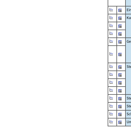
Ei
Ka
Ge
St
St
St
Sc
Um