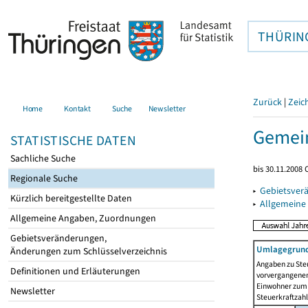
THÜRIN
Zurück
|
Zeic
Home
Kontakt
Suche
Newsletter
Gemein
STATISTISCHE DATEN
Sachliche Suche
bis 30.11.2008
Regionale Suche
▸
Gebietsver
Kürzlich bereitgestellte Daten
▸
Allgemeine
Allgemeine Angaben, Zuordnungen
Gebietsveränderungen,
Umlagegrund
Änderungen zum Schlüsselverzeichnis
Angaben zu Ste
Definitionen und Erläuterungen
vorvergangenen 
Einwohner zum 
Newsletter
Steuerkraftzah