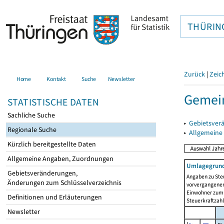
THÜRIN
Zurück
|
Zeic
Home
Kontakt
Suche
Newsletter
Gemei
STATISTISCHE DATEN
Sachliche Suche
▸
Gebietsver
Regionale Suche
▸
Allgemeine
Kürzlich bereitgestellte Daten
Allgemeine Angaben, Zuordnungen
Umlagegrund
Gebietsveränderungen,
Angaben zu Ste
Änderungen zum Schlüsselverzeichnis
vorvergangenen 
Einwohner zum 
Definitionen und Erläuterungen
Steuerkraftzah
Newsletter