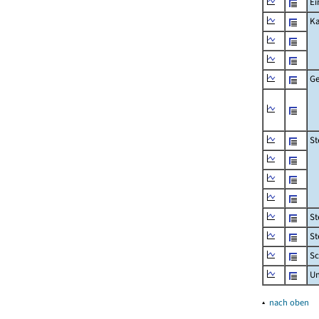
Ei
Ka
Ge
St
St
St
Sc
U
▴
nach oben