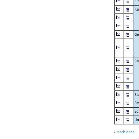
Ei
Ka
Ge
St
St
St
Sc
Um
▴
nach oben