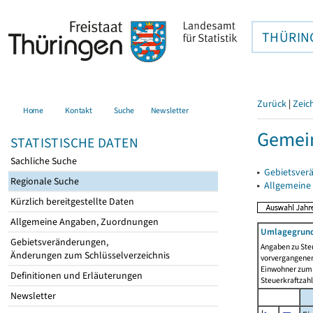
THÜRIN
Zurück
|
Zeic
Home
Kontakt
Suche
Newsletter
Gemei
STATISTISCHE DATEN
Sachliche Suche
▸
Gebietsver
Regionale Suche
▸
Allgemeine
Kürzlich bereitgestellte Daten
Allgemeine Angaben, Zuordnungen
Umlagegrund
Gebietsveränderungen,
Angaben zu Ste
Änderungen zum Schlüsselverzeichnis
vorvergangenen 
Einwohner zum 
Definitionen und Erläuterungen
Steuerkraftzah
Newsletter