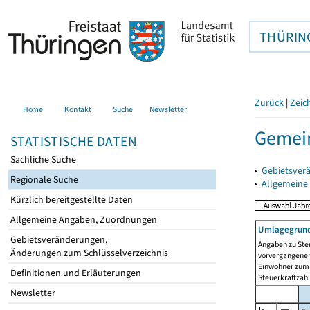
THÜRIN
Zurück
|
Zeic
Home
Kontakt
Suche
Newsletter
Gemein
STATISTISCHE DATEN
Sachliche Suche
▸
Gebietsver
Regionale Suche
▸
Allgemeine
Kürzlich bereitgestellte Daten
Allgemeine Angaben, Zuordnungen
Umlagegrund
Gebietsveränderungen,
Angaben zu Ste
Änderungen zum Schlüsselverzeichnis
vorvergangenen 
Einwohner zum 
Definitionen und Erläuterungen
Steuerkraftzah
Newsletter