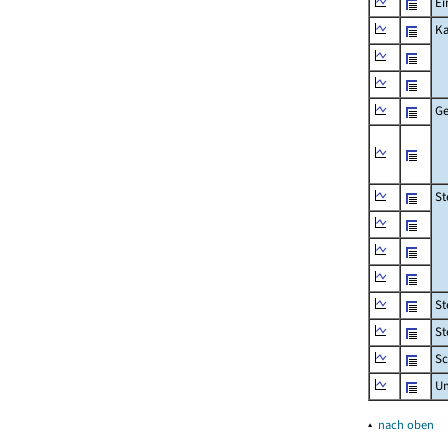
Ei
Ka
Ge
St
St
St
Sc
U
▴
nach oben