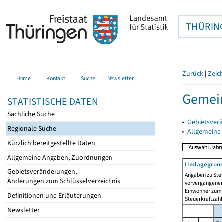
THÜRIN
Zurück
|
Zeic
Home
Kontakt
Suche
Newsletter
Gemein
STATISTISCHE DATEN
Sachliche Suche
▸
Gebietsver
Regionale Suche
▸
Allgemeine
Kürzlich bereitgestellte Daten
Allgemeine Angaben, Zuordnungen
Umlagegrund
Gebietsveränderungen,
Angaben zu Ste
Änderungen zum Schlüsselverzeichnis
vorvergangenen 
Einwohner zum 
Definitionen und Erläuterungen
Steuerkraftzah
Newsletter