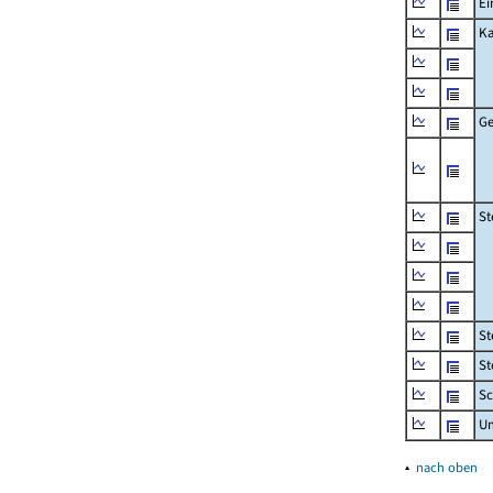
Ei
Ka
Ge
St
St
St
Sc
U
▴
nach oben