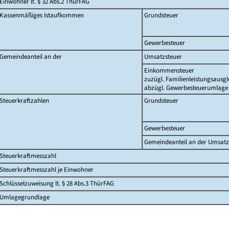
Einwohner lt. § 32 Abs.2 ThürFAG
Kassenmäßiges Istaufkommen
Grundsteuer
Gewerbesteuer
Gemeindeanteil an der
Umsatzsteuer
Einkommensteuer
zuzügl. Familienleistungsausgl
abzügl. Gewerbesteuerumlage
Steuerkraftzahlen
Grundsteuer
Gewerbesteuer
Gemeindeanteil an der Umsatz
Steuerkraftmesszahl
Steuerkraftmesszahl je Einwohner
Schlüsselzuweisung lt. § 28 Abs.3 ThürFAG
Umlagegrundlage