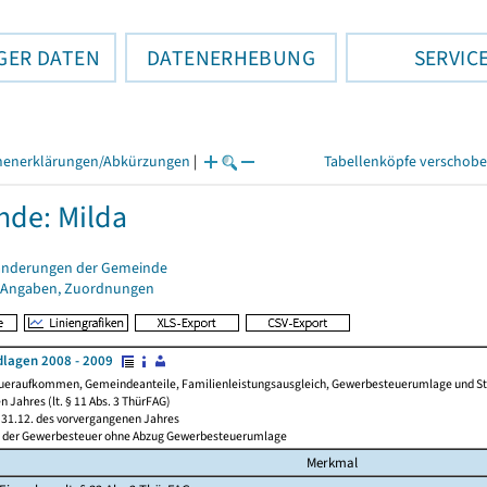
GER DATEN
DATENERHEBUNG
SERVIC
henerklärungen/Abkürzungen
|
Tabellenköpfe verschob
de: Milda
änderungen der Gemeinde
 Angaben, Zuordnungen
lagen 2008 - 2009
ueraufkommen, Gemeindeanteile, Familienleistungsausgleich, Gewerbesteuerumlage und Steue
 Jahres (lt. § 11 Abs. 3 ThürFAG)
31.12. des vorvergangenen Jahres
l der Gewerbesteuer ohne Abzug Gewerbesteuerumlage
Merkmal