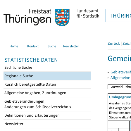
THÜRIN
Zurück
|
Zeic
Home
Kontakt
Suche
Newsletter
Gemein
STATISTISCHE DATEN
Sachliche Suche
▸
Gebietsver
Regionale Suche
▸
Allgemeine
Kürzlich bereitgestellte Daten
Allgemeine Angaben, Zuordnungen
Umlagegrund
Gebietsveränderungen,
Angaben zu Ste
Änderungen zum Schlüsselverzeichnis
des vergangenen
Einwohner zum 
Definitionen und Erläuterungen
Steuerkraftzah
Newsletter