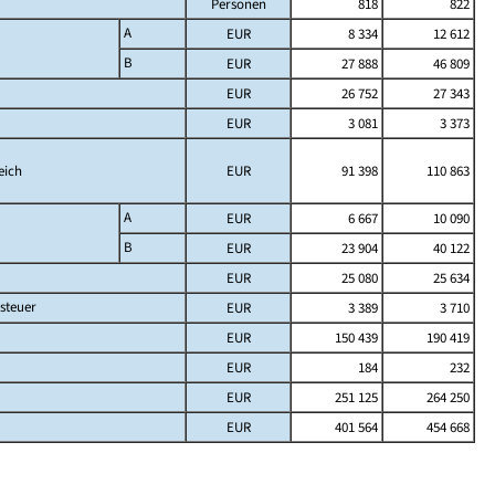
Personen
818
822
A
EUR
8 334
12 612
B
EUR
27 888
46 809
EUR
26 752
27 343
EUR
3 081
3 373
eich
EUR
91 398
110 863
A
EUR
6 667
10 090
B
EUR
23 904
40 122
EUR
25 080
25 634
steuer
EUR
3 389
3 710
EUR
150 439
190 419
EUR
184
232
EUR
251 125
264 250
EUR
401 564
454 668