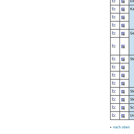
Ei
Ka
Ge
St
St
St
Sc
U
▴
nach oben