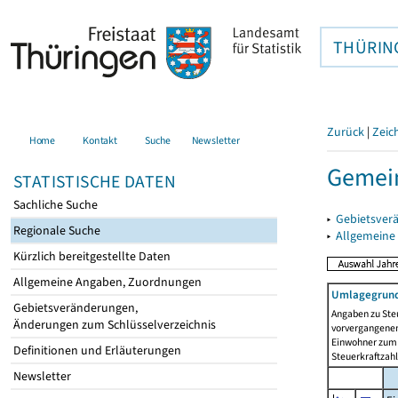
THÜRIN
Zurück
|
Zeic
Home
Kontakt
Suche
Newsletter
Gemein
STATISTISCHE DATEN
Sachliche Suche
▸
Gebietsver
Regionale Suche
▸
Allgemeine
Kürzlich bereitgestellte Daten
Allgemeine Angaben, Zuordnungen
Umlagegrund
Gebietsveränderungen,
Angaben zu Ste
Änderungen zum Schlüsselverzeichnis
vorvergangenen 
Einwohner zum 
Definitionen und Erläuterungen
Steuerkraftzah
Newsletter