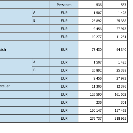
Personen
536
537
A
EUR
1 507
1 425
B
EUR
26 892
25 388
EUR
9 456
27 973
EUR
10 277
11 251
eich
EUR
77 430
94 340
A
EUR
1 507
1 425
B
EUR
26 892
25 388
EUR
9 456
27 973
steuer
EUR
11 305
12 376
EUR
126 590
161 502
EUR
236
301
EUR
150 147
157 463
EUR
276 737
318 965