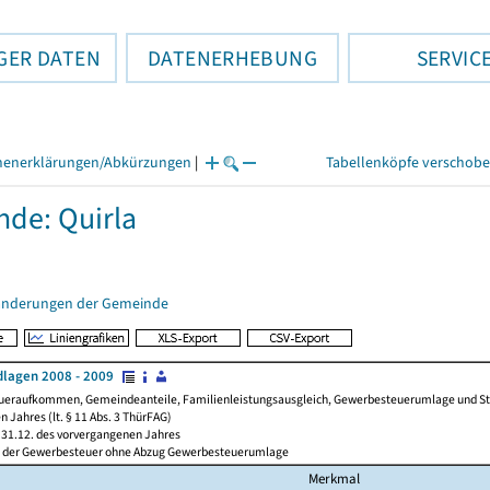
GER DATEN
DATENERHEBUNG
SERVIC
henerklärungen/Abkürzungen
|
Tabellenköpfe verschob
de: Quirla
änderungen der Gemeinde
lagen 2008 - 2009
ueraufkommen, Gemeindeanteile, Familienleistungsausgleich, Gewerbesteuerumlage und Steue
 Jahres (lt. § 11 Abs. 3 ThürFAG)
31.12. des vorvergangenen Jahres
l der Gewerbesteuer ohne Abzug Gewerbesteuerumlage
Merkmal