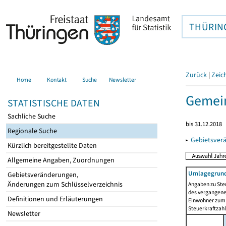
THÜRIN
Zurück
|
Zeic
Home
Kontakt
Suche
Newsletter
Gemein
STATISTISCHE DATEN
Sachliche Suche
bis 31.12.2018
Regionale Suche
▸
Gebietsver
Kürzlich bereitgestellte Daten
Allgemeine Angaben, Zuordnungen
Umlagegrund
Gebietsveränderungen,
Änderungen zum Schlüsselverzeichnis
Angaben zu Ste
des vergangenen
Definitionen und Erläuterungen
Einwohner zum 
Steuerkraftzah
Newsletter