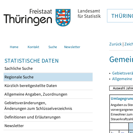
THÜRIN
Zurück
|
Zeic
Home
Kontakt
Suche
Newsletter
Gemein
STATISTISCHE DATEN
Sachliche Suche
▸
Gebietsver
Regionale Suche
▸
Allgemeine
Kürzlich bereitgestellte Daten
Allgemeine Angaben, Zuordnungen
Umlagegrund
Gebietsveränderungen,
Angaben zu Ste
Änderungen zum Schlüsselverzeichnis
vorvergangenen 
Einwohner zum 
Definitionen und Erläuterungen
Steuerkraftzah
Newsletter