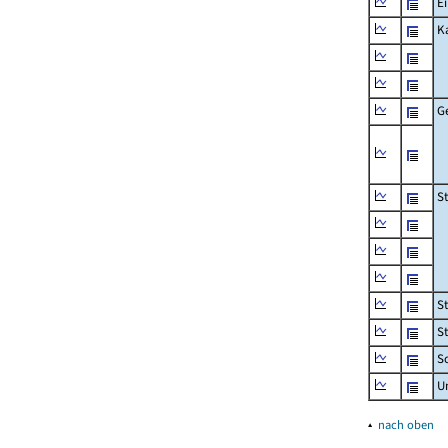
Ei
K
G
S
S
S
Sc
U
▴
nach oben