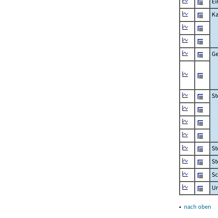
Ei
Ka
Ge
St
St
St
Sc
U
▴
nach oben