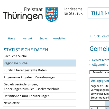
THÜRIN
Zurück
|
Zeic
Home
Kontakt
Suche
Newsletter
Gemein
STATISTISCHE DATEN
Sachliche Suche
▸
Gebietsver
Regionale Suche
▸
Allgemeine
Kürzlich bereitgestellte Daten
Allgemeine Angaben, Zuordnungen
Umlagegrund
Gebietsveränderungen,
Angaben zu Ste
Änderungen zum Schlüsselverzeichnis
vorvergangenen 
Einwohner zum 
Definitionen und Erläuterungen
Steuerkraftzah
Newsletter