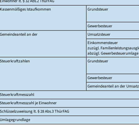
Einwohner lt. § 32 Abs.2 ThürFAG
Kassenmäßiges Istaufkommen
Grundsteuer
Gewerbesteuer
Gemeindeanteil an der
Umsatzsteuer
Einkommensteuer
zuzügl. Familienleistungsausgl
abzügl. Gewerbesteuerumlage
Steuerkraftzahlen
Grundsteuer
Gewerbesteuer
Gemeindeanteil an der Umsatz
Steuerkraftmesszahl
Steuerkraftmesszahl je Einwohner
Schlüsselzuweisung lt. § 28 Abs.3 ThürFAG
Umlagegrundlage