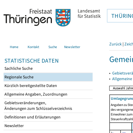
THÜRIN
Zurück
|
Zeic
Home
Kontakt
Suche
Newsletter
Gemei
STATISTISCHE DATEN
Sachliche Suche
▸
Gebietsver
Regionale Suche
▸
Allgemeine
Kürzlich bereitgestellte Daten
Allgemeine Angaben, Zuordnungen
Umlagegrund
Gebietsveränderungen,
Angaben zu Ste
Änderungen zum Schlüsselverzeichnis
des vergangenen
Einwohner zum 
Definitionen und Erläuterungen
Steuerkraftzah
Newsletter