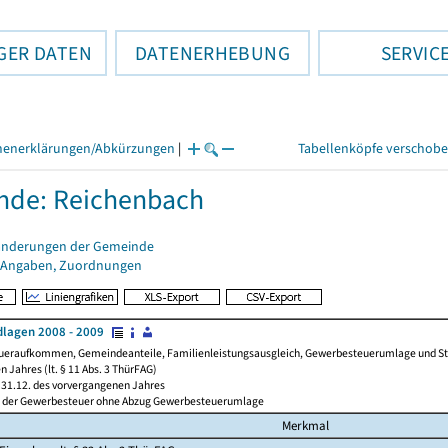
GER DATEN
DATENERHEBUNG
SERVIC
henerklärungen/Abkürzungen
|
Tabellenköpfe verschob
nde: Reichenbach
änderungen der Gemeinde
 Angaben, Zuordnungen
lagen 2008 - 2009
ueraufkommen, Gemeindeanteile, Familienleistungsausgleich, Gewerbesteuerumlage und Steue
 Jahres (lt. § 11 Abs. 3 ThürFAG)
31.12. des vorvergangenen Jahres
l der Gewerbesteuer ohne Abzug Gewerbesteuerumlage
Merkmal