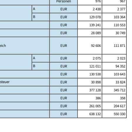
Personen
976
967
A
EUR
2 438
2 377
B
EUR
129 078
103 364
EUR
139 241
110 553
EUR
28 089
30 749
eich
EUR
92 606
111 871
A
EUR
2 075
2 023
B
EUR
121 011
94 352
EUR
130 538
103 643
steuer
EUR
30 898
33 824
EUR
377 128
345 712
EUR
386
358
EUR
261 005
204 617
EUR
638 132
550 330