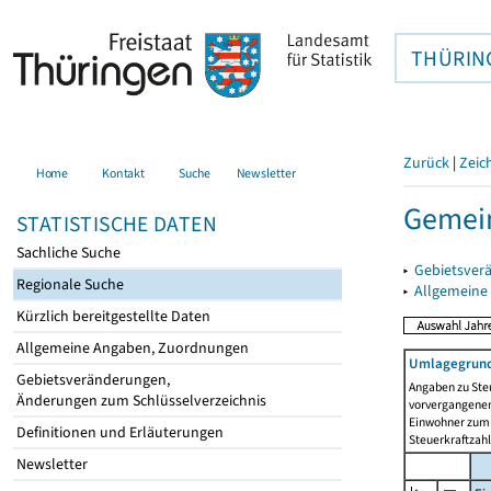
THÜRIN
Zurück
|
Zeic
Home
Kontakt
Suche
Newsletter
Gemein
STATISTISCHE DATEN
Sachliche Suche
▸
Gebietsver
Regionale Suche
▸
Allgemeine
Kürzlich bereitgestellte Daten
Allgemeine Angaben, Zuordnungen
Umlagegrund
Gebietsveränderungen,
Angaben zu Ste
Änderungen zum Schlüsselverzeichnis
vorvergangenen 
Einwohner zum 
Definitionen und Erläuterungen
Steuerkraftzah
Newsletter