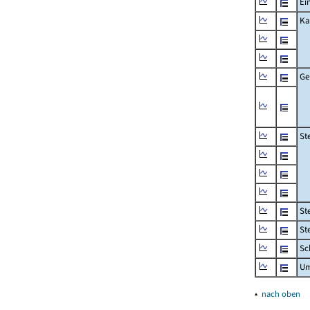
Ei
Ka
Ge
St
St
St
Sc
Um
▴
nach oben