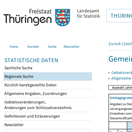
THÜRIN
Zurück
|
Zeic
Home
Kontakt
Suche
Newsletter
Gemein
STATISTISCHE DATEN
Sachliche Suche
▸
Gebietsver
Regionale Suche
▸
Allgemeine
Kürzlich bereitgestellte Daten
Allgemeine Angaben, Zuordnungen
Umlagegrund
Gebietsveränderungen,
Angaben zu Ste
Änderungen zum Schlüsselverzeichnis
vorvergangenen 
Einwohner zum 
Definitionen und Erläuterungen
Steuerkraftzah
Newsletter