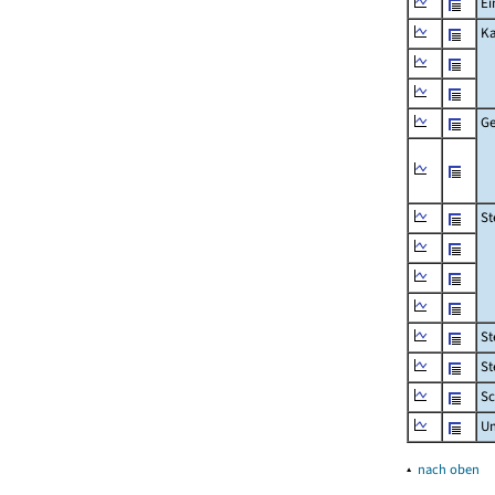
Ei
Ka
Ge
St
St
St
Sc
U
▴
nach oben