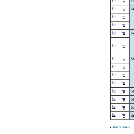
Ei
K
G
S
S
S
Sc
U
▴
nach oben