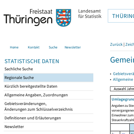
THÜRIN
Zurück
|
Zeic
Home
Kontakt
Suche
Newsletter
Gemein
STATISTISCHE DATEN
Sachliche Suche
▸
Gebietsver
Regionale Suche
▸
Allgemeine
Kürzlich bereitgestellte Daten
Allgemeine Angaben, Zuordnungen
Umlagegrund
Gebietsveränderungen,
Angaben zu Ste
Änderungen zum Schlüsselverzeichnis
vorvergangenen 
Einwohner zum 
Definitionen und Erläuterungen
Steuerkraftzah
Newsletter