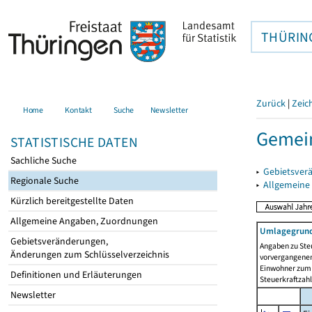
THÜRIN
Zurück
|
Zeic
Home
Kontakt
Suche
Newsletter
Gemein
STATISTISCHE DATEN
Sachliche Suche
▸
Gebietsver
Regionale Suche
▸
Allgemeine
Kürzlich bereitgestellte Daten
Allgemeine Angaben, Zuordnungen
Umlagegrund
Gebietsveränderungen,
Angaben zu Ste
Änderungen zum Schlüsselverzeichnis
vorvergangenen 
Einwohner zum 
Definitionen und Erläuterungen
Steuerkraftzah
Newsletter