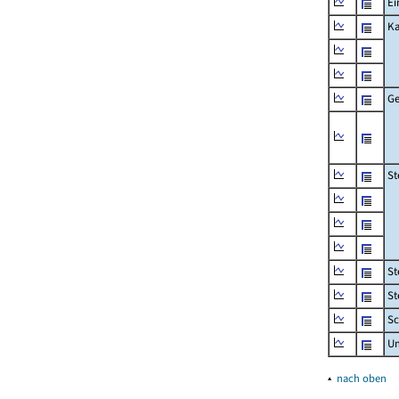
Ei
Ka
Ge
St
St
St
Sc
U
▴
nach oben