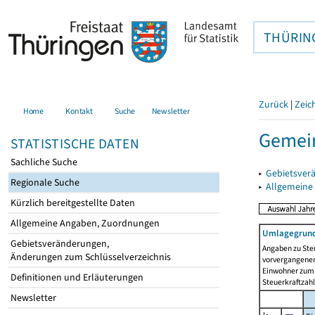
THÜRIN
Zurück
|
Zeic
Home
Kontakt
Suche
Newsletter
Gemein
STATISTISCHE DATEN
Sachliche Suche
▸
Gebietsver
Regionale Suche
▸
Allgemeine
Kürzlich bereitgestellte Daten
Allgemeine Angaben, Zuordnungen
Umlagegrund
Gebietsveränderungen,
Angaben zu Ste
Änderungen zum Schlüsselverzeichnis
vorvergangenen 
Einwohner zum 
Definitionen und Erläuterungen
Steuerkraftzah
Newsletter