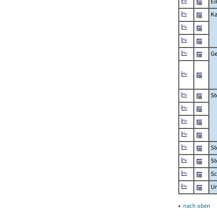
Ei
Ka
Ge
St
St
St
Sc
U
▴
nach oben