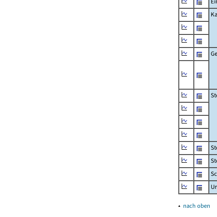
Ei
Ka
Ge
St
St
St
Sc
U
▴
nach oben