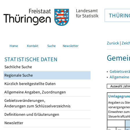
THÜRIN
Zurück
|
Zeic
Home
Kontakt
Suche
Newsletter
Gemei
STATISTISCHE DATEN
Sachliche Suche
▸
Gebietsver
Regionale Suche
▸
Allgemeine
Kürzlich bereitgestellte Daten
Allgemeine Angaben, Zuordnungen
Umlagegrund
Gebietsveränderungen,
Angaben zu Ste
Änderungen zum Schlüsselverzeichnis
vorvergangenen 
Einwohner zum 
Definitionen und Erläuterungen
Steuerkraftzah
Newsletter