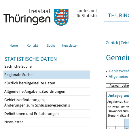
THÜRIN
Zurück
|
Zeic
Home
Kontakt
Suche
Newsletter
Gemei
STATISTISCHE DATEN
Sachliche Suche
▸
Gebietsver
Regionale Suche
▸
Allgemeine
Kürzlich bereitgestellte Daten
Allgemeine Angaben, Zuordnungen
Umlagegrund
Gebietsveränderungen,
Angaben zu Ste
Änderungen zum Schlüsselverzeichnis
vorvergangenen 
Einwohner zum 
Definitionen und Erläuterungen
Steuerkraftzah
Newsletter