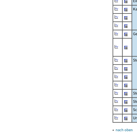
Ei
Ka
Ge
St
St
St
Sc
U
▴
nach oben