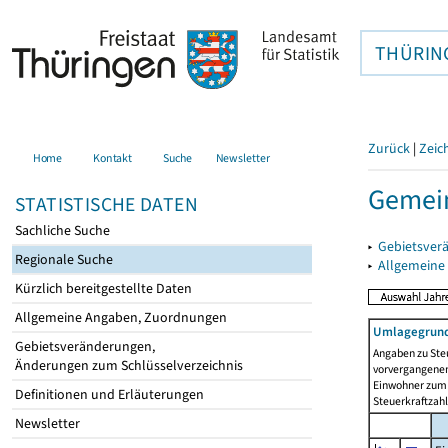
THÜRIN
Zurück
|
Zeic
Home
Kontakt
Suche
Newsletter
Gemei
STATISTISCHE DATEN
Sachliche Suche
▸
Gebietsver
Regionale Suche
▸
Allgemeine
Kürzlich bereitgestellte Daten
Allgemeine Angaben, Zuordnungen
Umlagegrund
Gebietsveränderungen,
Angaben zu Ste
Änderungen zum Schlüsselverzeichnis
vorvergangenen 
Einwohner zum 
Definitionen und Erläuterungen
Steuerkraftzah
Newsletter