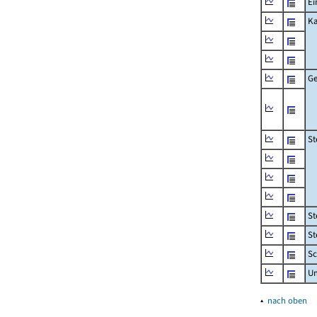
Ei
Ka
Ge
St
St
St
Sc
U
▴
nach oben