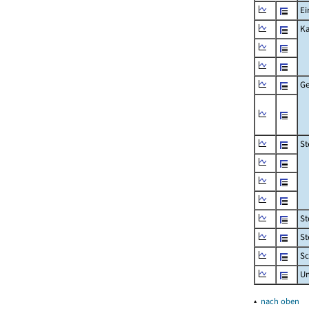
Ei
Ka
Ge
St
St
St
Sc
U
▴
nach oben