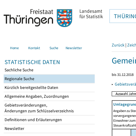
THÜRIN
Zurück
|
Zeic
Home
Kontakt
Suche
Newsletter
Gemein
STATISTISCHE DATEN
Sachliche Suche
bis 31.12.2018
Regionale Suche
▸
Gebietsver
Kürzlich bereitgestellte Daten
Allgemeine Angaben, Zuordnungen
Umlagegrund
Gebietsveränderungen,
Änderungen zum Schlüsselverzeichnis
Angaben zu Ste
vorvergangenen 
Definitionen und Erläuterungen
Einwohner zum 
Steuerkraftzah
Newsletter