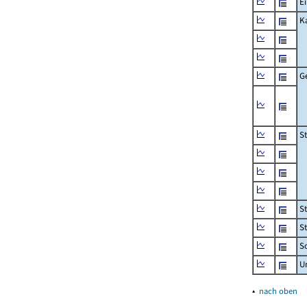
Ei
K
G
S
S
S
Sc
U
▴
nach oben