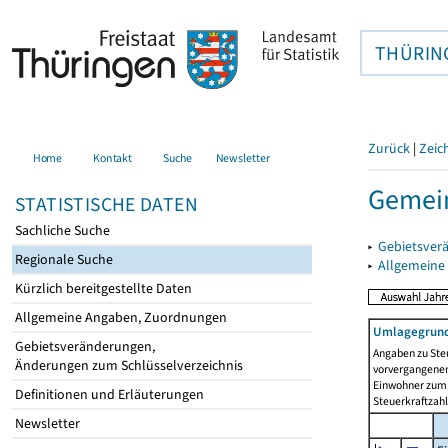
THÜRIN
Zurück
|
Zeic
Home
Kontakt
Suche
Newsletter
Gemein
STATISTISCHE DATEN
Sachliche Suche
▸
Gebietsver
Regionale Suche
▸
Allgemeine
Kürzlich bereitgestellte Daten
Allgemeine Angaben, Zuordnungen
Umlagegrund
Gebietsveränderungen,
Angaben zu Ste
Änderungen zum Schlüsselverzeichnis
vorvergangenen 
Einwohner zum 
Definitionen und Erläuterungen
Steuerkraftzah
Newsletter