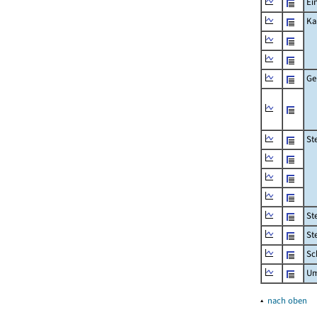
Ei
Ka
Ge
St
St
St
Sc
Um
▴
nach oben