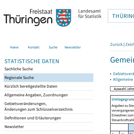
THÜRIN
Zurück
|
Zeic
Home
Kontakt
Suche
Newsletter
Gemein
STATISTISCHE DATEN
Sachliche Suche
▸
Gebietsver
Regionale Suche
▸
Allgemeine
Kürzlich bereitgestellte Daten
Allgemeine Angaben, Zuordnungen
Umlagegrund
Gebietsveränderungen,
Angaben zu Ste
Änderungen zum Schlüsselverzeichnis
vorvergangenen 
Einwohner zum 
Definitionen und Erläuterungen
Steuerkraftzah
Newsletter