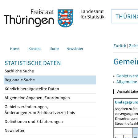
THÜRIN
Zurück
|
Zeic
Home
Kontakt
Suche
Newsletter
Gemein
STATISTISCHE DATEN
Sachliche Suche
▸
Gebietsver
Regionale Suche
▸
Allgemeine
Kürzlich bereitgestellte Daten
Allgemeine Angaben, Zuordnungen
Umlagegrund
Gebietsveränderungen,
Angaben zu Ste
Änderungen zum Schlüsselverzeichnis
vorvergangenen 
Einwohner zum 
Definitionen und Erläuterungen
Steuerkraftzah
Newsletter