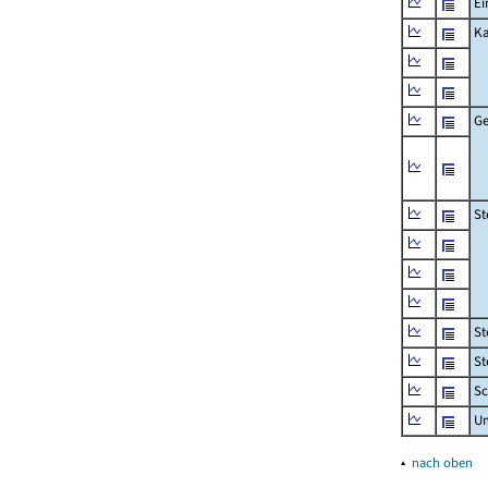
Ei
Ka
Ge
St
St
St
Sc
U
▴
nach oben