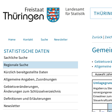
THÜRIN
Zurück
|
Zeic
Home
Kontakt
Suche
Newsletter
Gemei
STATISTISCHE DATEN
Sachliche Suche
▸
Gebietsver
Regionale Suche
▸
Allgemeine
Kürzlich bereitgestellte Daten
Allgemeine Angaben, Zuordnungen
Umlagegrund
Gebietsveränderungen,
Angaben zu Ste
Änderungen zum Schlüsselverzeichnis
vorvergangenen 
Einwohner zum 
Definitionen und Erläuterungen
Steuerkraftzah
Newsletter