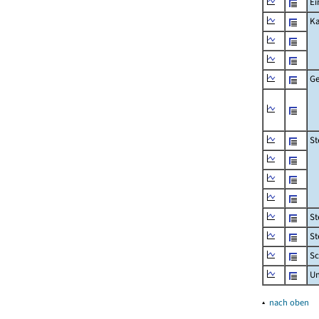
Ei
Ka
Ge
St
St
St
Sc
U
▴
nach oben