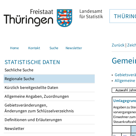
THÜRIN
Zurück
|
Zeic
Home
Kontakt
Suche
Newsletter
Gemei
STATISTISCHE DATEN
Sachliche Suche
▸
Gebietsver
Regionale Suche
▸
Allgemeine
Kürzlich bereitgestellte Daten
Allgemeine Angaben, Zuordnungen
Umlagegrund
Gebietsveränderungen,
Angaben zu Ste
Änderungen zum Schlüsselverzeichnis
vorvergangenen 
Einwohner zum 
Definitionen und Erläuterungen
Steuerkraftzah
Newsletter