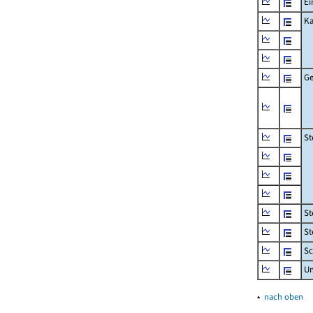
Ei
Ka
Ge
St
St
St
Sc
U
▴
nach oben