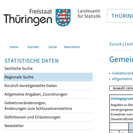
THÜRIN
Zurück
|
Zeic
Home
Kontakt
Suche
Newsletter
Gemei
STATISTISCHE DATEN
Sachliche Suche
▸
Gebietsver
Regionale Suche
▸
Allgemeine
Kürzlich bereitgestellte Daten
Allgemeine Angaben, Zuordnungen
Umlagegrund
Gebietsveränderungen,
Angaben zu Ste
Änderungen zum Schlüsselverzeichnis
vorvergangenen 
Einwohner zum 
Definitionen und Erläuterungen
Steuerkraftzah
Newsletter