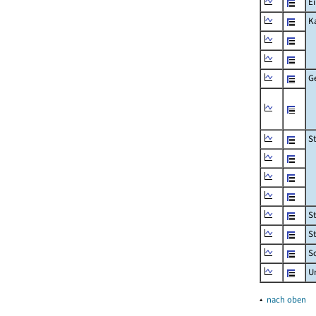
Ei
K
G
S
S
S
Sc
U
▴
nach oben