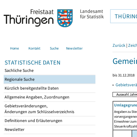
THÜRIN
Zurück
|
Zeic
Home
Kontakt
Suche
Newsletter
Gemein
STATISTISCHE DATEN
Sachliche Suche
bis 31.12.2018
Regionale Suche
▸
Gebietsver
Kürzlich bereitgestellte Daten
Allgemeine Angaben, Zuordnungen
Umlagegrund
Gebietsveränderungen,
Änderungen zum Schlüsselverzeichnis
Angaben zu Ste
vorvergangenen 
Definitionen und Erläuterungen
Einwohner zum 
Steuerkraftzah
Newsletter