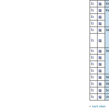
Ei
Ka
Ge
St
St
St
Sc
U
▴
nach oben