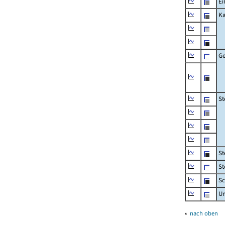
Ei
Ka
Ge
St
St
St
Sc
U
▴
nach oben