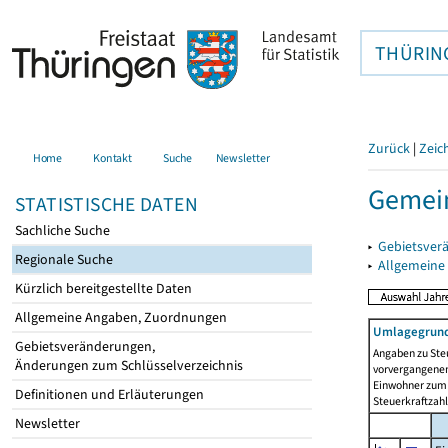
THÜRIN
Zurück
|
Zeic
Home
Kontakt
Suche
Newsletter
Gemein
STATISTISCHE DATEN
Sachliche Suche
▸
Gebietsver
Regionale Suche
▸
Allgemeine
Kürzlich bereitgestellte Daten
Allgemeine Angaben, Zuordnungen
Umlagegrund
Gebietsveränderungen,
Angaben zu Ste
Änderungen zum Schlüsselverzeichnis
vorvergangenen 
Einwohner zum 
Definitionen und Erläuterungen
Steuerkraftzah
Newsletter