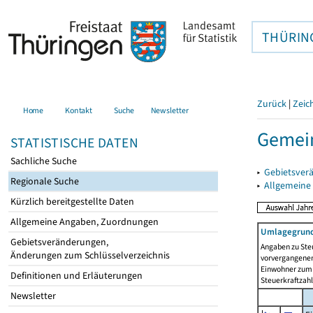
THÜRIN
Zurück
|
Zeic
Home
Kontakt
Suche
Newsletter
Gemei
STATISTISCHE DATEN
Sachliche Suche
▸
Gebietsver
Regionale Suche
▸
Allgemeine
Kürzlich bereitgestellte Daten
Allgemeine Angaben, Zuordnungen
Umlagegrund
Gebietsveränderungen,
Angaben zu Ste
Änderungen zum Schlüsselverzeichnis
vorvergangenen 
Einwohner zum 
Definitionen und Erläuterungen
Steuerkraftzah
Newsletter