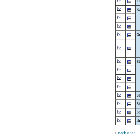
Ei
K
G
S
S
S
Sc
U
▴
nach oben