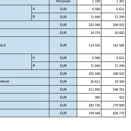
Personen
1 330
1 301
A
EUR
6 586
6 631
B
EUR
71 849
72 299
EUR
292 048
298 932
EUR
24 374
26 682
eich
EUR
114 556
141 569
A
EUR
6 586
6 631
B
EUR
71 849
72 299
EUR
292 048
298 932
steuer
EUR
26 811
29 350
EUR
511 850
548 781
EUR
385
422
EUR
282 736
279 989
EUR
794 586
828 770