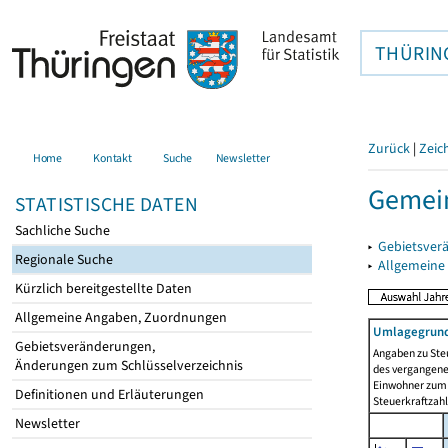
THÜRIN
Zurück
|
Zeic
Home
Kontakt
Suche
Newsletter
Gemei
STATISTISCHE DATEN
Sachliche Suche
▸
Gebietsver
Regionale Suche
▸
Allgemeine
Kürzlich bereitgestellte Daten
Allgemeine Angaben, Zuordnungen
Umlagegrund
Gebietsveränderungen,
Angaben zu Ste
Änderungen zum Schlüsselverzeichnis
des vergangenen
Einwohner zum 
Definitionen und Erläuterungen
Steuerkraftzah
Newsletter