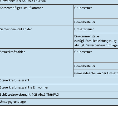
Einwohner lt. § 32 Abs.2 ThürFAG
Kassenmäßiges Istaufkommen
Grundsteuer
Gewerbesteuer
Gemeindeanteil an der
Umsatzsteuer
Einkommensteuer
zuzügl. Familienleistungsausgl
abzügl. Gewerbesteuerumlage
Steuerkraftzahlen
Grundsteuer
Gewerbesteuer
Gemeindeanteil an der Umsatz
Steuerkraftmesszahl
Steuerkraftmesszahl je Einwohner
Schlüsselzuweisung lt. § 28 Abs.3 ThürFAG
Umlagegrundlage