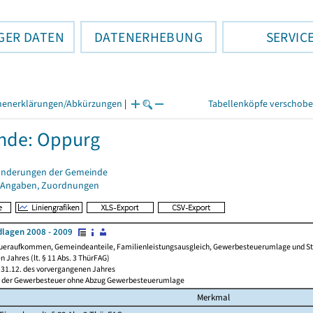
GER DATEN
DATENERHEBUNG
SERVIC
henerklärungen/Abkürzungen
|
Tabellenköpfe verschob
nde: Oppurg
änderungen der Gemeinde
 Angaben, Zuordnungen
lagen 2008 - 2009
ueraufkommen, Gemeindeanteile, Familienleistungsausgleich, Gewerbesteuerumlage und Steue
 Jahres (lt. § 11 Abs. 3 ThürFAG)
31.12. des vorvergangenen Jahres
l der Gewerbesteuer ohne Abzug Gewerbesteuerumlage
Merkmal