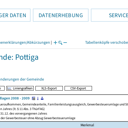
GER DATEN
DATENERHEBUNG
SERVIC
henerklärungen/Abkürzungen
|
Tabellenköpfe verschob
de: Pottiga
änderungen der Gemeinde
lagen 2008 - 2009
ueraufkommen, Gemeindeanteile, Familienleistungsausgleich, Gewerbesteuerumlage und Steue
 Jahres (lt. § 11 Abs. 3 ThürFAG)
31.12. des vorvergangenen Jahres
l der Gewerbesteuer ohne Abzug Gewerbesteuerumlage
Merkmal