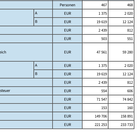
Personen
467
468
A
EUR
1 375
2 020
B
EUR
19 619
12 124
EUR
2 439
812
EUR
503
551
eich
EUR
47 561
59 280
A
EUR
1 375
2 020
B
EUR
19 619
12 124
EUR
2 439
812
steuer
EUR
554
606
EUR
71 547
74 842
EUR
153
160
EUR
149 706
158 891
EUR
221 253
233 733