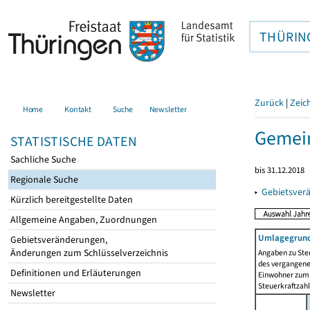
THÜRIN
Zurück
|
Zeic
Home
Kontakt
Suche
Newsletter
Gemein
STATISTISCHE DATEN
Sachliche Suche
bis 31.12.2018
Regionale Suche
▸
Gebietsver
Kürzlich bereitgestellte Daten
Allgemeine Angaben, Zuordnungen
Umlagegrund
Gebietsveränderungen,
Änderungen zum Schlüsselverzeichnis
Angaben zu Ste
des vergangenen
Definitionen und Erläuterungen
Einwohner zum 
Steuerkraftzah
Newsletter