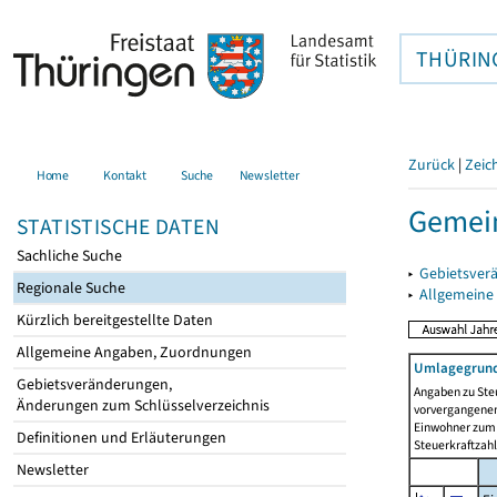
THÜRIN
Zurück
|
Zeic
Home
Kontakt
Suche
Newsletter
Gemei
STATISTISCHE DATEN
Sachliche Suche
▸
Gebietsver
Regionale Suche
▸
Allgemeine
Kürzlich bereitgestellte Daten
Allgemeine Angaben, Zuordnungen
Umlagegrund
Gebietsveränderungen,
Angaben zu Ste
Änderungen zum Schlüsselverzeichnis
vorvergangenen 
Einwohner zum 
Definitionen und Erläuterungen
Steuerkraftzah
Newsletter