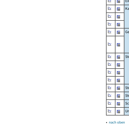
Ei
Ka
Ge
St
St
St
Sc
U
▴
nach oben