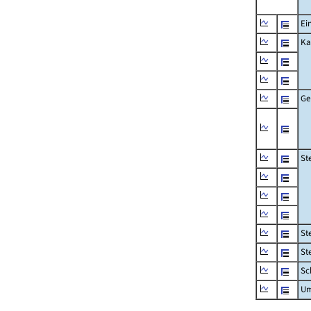
Ei
Ka
Ge
St
St
St
Sc
Um