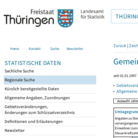
THÜRIN
Zurück
|
Zeic
Home
Kontakt
Suche
Newsletter
Gemein
STATISTISCHE DATEN
Sachliche Suche
seit 01.01.1997
Regionale Suche
▸
Gebietsver
Kürzlich bereitgestellte Daten
▸
Allgemeine
Allgemeine Angaben, Zuordnungen
Gebietsveränderungen,
Umlagegrund
Änderungen zum Schlüsselverzeichnis
Angaben zu Ste
Definitionen und Erläuterungen
vorvergangenen 
Einwohner zum 
Newsletter
Steuerkraftzah