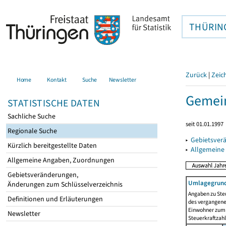
THÜRIN
Zurück
|
Zeic
Home
Kontakt
Suche
Newsletter
Gemein
STATISTISCHE DATEN
Sachliche Suche
seit 01.01.1997
Regionale Suche
▸
Gebietsver
Kürzlich bereitgestellte Daten
▸
Allgemeine
Allgemeine Angaben, Zuordnungen
Gebietsveränderungen,
Umlagegrund
Änderungen zum Schlüsselverzeichnis
Angaben zu Ste
Definitionen und Erläuterungen
des vergangenen
Einwohner zum 
Newsletter
Steuerkraftzah