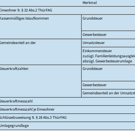
Merkmal
Einwohner lt. § 32 Abs.2 ThürFAG
Kassenmäßiges Istaufkommen
Grundsteuer
Gewerbesteuer
Gemeindeanteil an der
Umsatzsteuer
Einkommensteuer
zuzügl. Familienleistungsausgle
abzügl. Gewerbesteuerumlage
Steuerkraftzahlen
Grundsteuer
Gewerbesteuer
Gemeindeanteil an der Umsatzs
Steuerkraftmesszahl
Steuerkraftmesszahl je Einwohner
Schlüsselzuweisung lt. § 28 Abs.3 ThürFAG
Umlagegrundlage