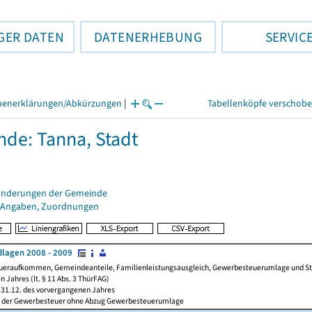
GER DATEN
DATENERHEBUNG
SERVIC
henerklärungen/Abkürzungen
|
Tabellenköpfe verschob
de: Tanna, Stadt
änderungen der Gemeinde
 Angaben, Zuordnungen
lagen 2008 - 2009
ueraufkommen, Gemeindeanteile, Familienleistungsausgleich, Gewerbesteuerumlage und Steue
 Jahres (lt. § 11 Abs. 3 ThürFAG)
31.12. des vorvergangenen Jahres
l der Gewerbesteuer ohne Abzug Gewerbesteuerumlage