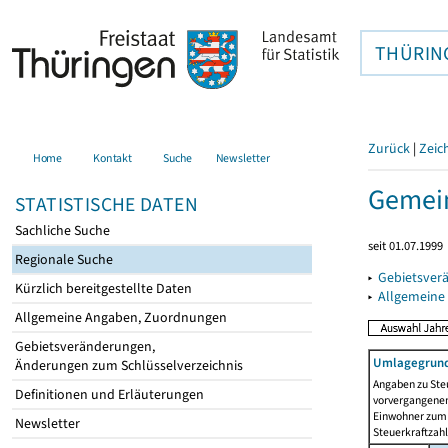
THÜRIN
Zurück
|
Zeic
Home
Kontakt
Suche
Newsletter
Gemei
STATISTISCHE DATEN
Sachliche Suche
seit 01.07.1999
Regionale Suche
▸
Gebietsver
Kürzlich bereitgestellte Daten
▸
Allgemeine
Allgemeine Angaben, Zuordnungen
Gebietsveränderungen,
Umlagegrund
Änderungen zum Schlüsselverzeichnis
Angaben zu Ste
Definitionen und Erläuterungen
vorvergangenen 
Einwohner zum 
Newsletter
Steuerkraftzah