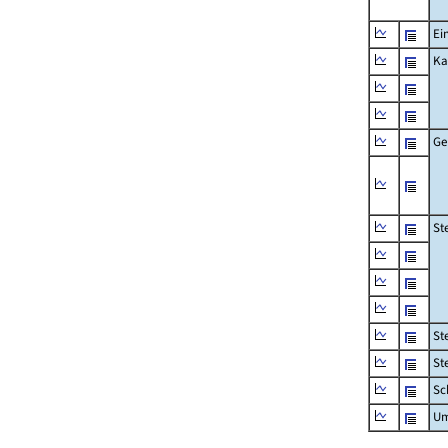
Ei
Ka
Ge
St
St
St
Sc
Um