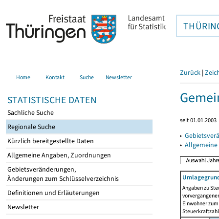
THÜRIN
Zurück
|
Zeic
Home
Kontakt
Suche
Newsletter
Gemein
STATISTISCHE DATEN
Sachliche Suche
seit 01.01.2003
Regionale Suche
▸
Gebietsver
Kürzlich bereitgestellte Daten
▸
Allgemeine
Allgemeine Angaben, Zuordnungen
Gebietsveränderungen,
Umlagegrund
Änderungen zum Schlüsselverzeichnis
Angaben zu Ste
Definitionen und Erläuterungen
vorvergangenen 
Einwohner zum 
Newsletter
Steuerkraftzah