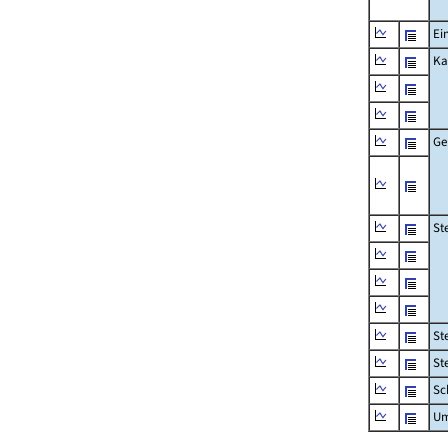
Ei
Ka
Ge
St
St
St
Sc
Um