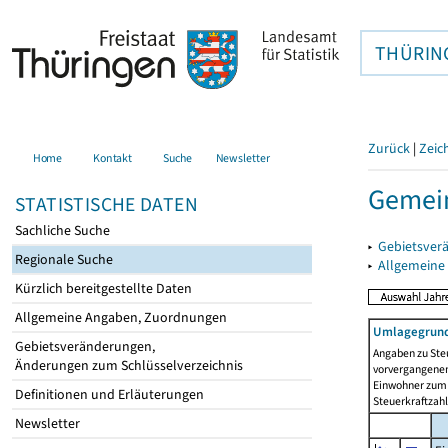
THÜRIN
Zurück
|
Zeic
Home
Kontakt
Suche
Newsletter
Gemei
STATISTISCHE DATEN
Sachliche Suche
▸
Gebietsver
Regionale Suche
▸
Allgemeine
Kürzlich bereitgestellte Daten
Allgemeine Angaben, Zuordnungen
Umlagegrund
Gebietsveränderungen,
Angaben zu Ste
Änderungen zum Schlüsselverzeichnis
vorvergangenen 
Einwohner zum 
Definitionen und Erläuterungen
Steuerkraftzah
Newsletter