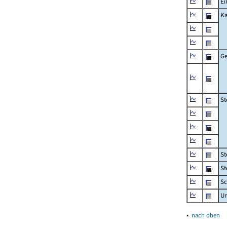
Ei
Ka
Ge
St
St
St
Sc
U
▴
nach oben