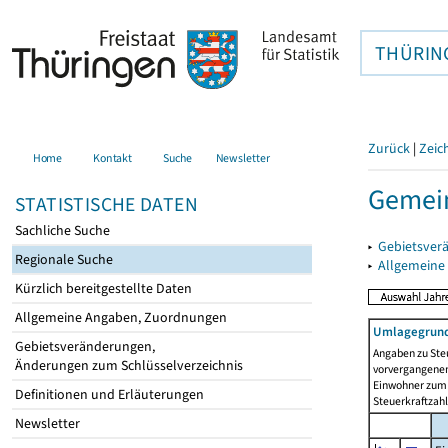
THÜRIN
Zurück
|
Zeic
Home
Kontakt
Suche
Newsletter
Gemein
STATISTISCHE DATEN
Sachliche Suche
▸
Gebietsver
Regionale Suche
▸
Allgemeine
Kürzlich bereitgestellte Daten
Allgemeine Angaben, Zuordnungen
Umlagegrund
Gebietsveränderungen,
Angaben zu Ste
Änderungen zum Schlüsselverzeichnis
vorvergangenen 
Einwohner zum 
Definitionen und Erläuterungen
Steuerkraftzah
Newsletter