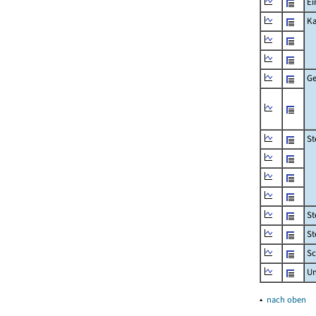
Ei
Ka
Ge
St
St
St
Sc
U
▴
nach oben