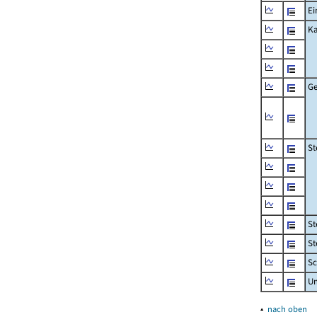
Ei
Ka
Ge
St
St
St
Sc
U
▴
nach oben