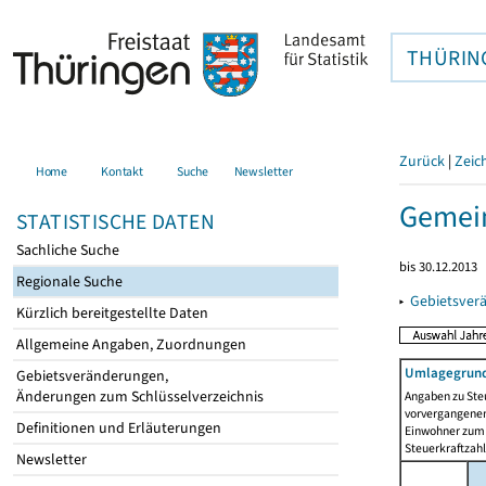
THÜRIN
Zurück
|
Zeic
Home
Kontakt
Suche
Newsletter
Gemei
STATISTISCHE DATEN
Sachliche Suche
bis 30.12.2013
Regionale Suche
▸
Gebietsver
Kürzlich bereitgestellte Daten
Allgemeine Angaben, Zuordnungen
Umlagegrund
Gebietsveränderungen,
Änderungen zum Schlüsselverzeichnis
Angaben zu Ste
vorvergangenen 
Definitionen und Erläuterungen
Einwohner zum 
Steuerkraftzah
Newsletter