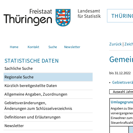
THÜRIN
Zurück
|
Zeic
Home
Kontakt
Suche
Newsletter
Gemei
STATISTISCHE DATEN
Sachliche Suche
bis 31.12.2022
Regionale Suche
▸
Gebietsver
Kürzlich bereitgestellte Daten
Allgemeine Angaben, Zuordnungen
Umlagegrund
Gebietsveränderungen,
Änderungen zum Schlüsselverzeichnis
Angaben zu Ste
vorvergangenen 
Definitionen und Erläuterungen
Einwohner zum 
Steuerkraftzah
Newsletter