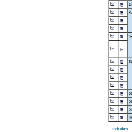
Ei
K
G
S
S
S
Sc
U
▴
nach oben