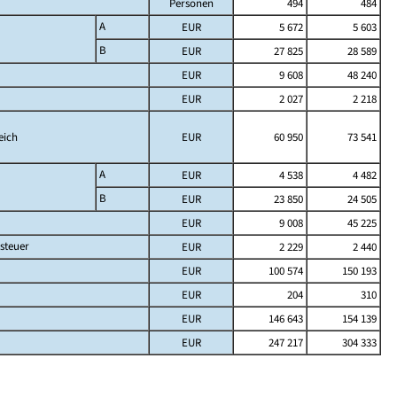
Personen
494
484
A
EUR
5 672
5 603
B
EUR
27 825
28 589
EUR
9 608
48 240
EUR
2 027
2 218
eich
EUR
60 950
73 541
A
EUR
4 538
4 482
B
EUR
23 850
24 505
EUR
9 008
45 225
steuer
EUR
2 229
2 440
EUR
100 574
150 193
EUR
204
310
EUR
146 643
154 139
EUR
247 217
304 333