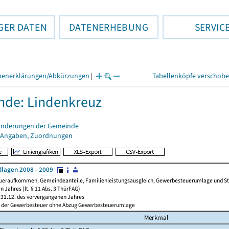
GER DATEN
DATENERHEBUNG
SERVIC
henerklärungen/Abkürzungen
|
Tabellenköpfe verschob
de: Lindenkreuz
änderungen der Gemeinde
 Angaben, Zuordnungen
lagen 2008 - 2009
ueraufkommen, Gemeindeanteile, Familienleistungsausgleich, Gewerbesteuerumlage und Steue
 Jahres (lt. § 11 Abs. 3 ThürFAG)
31.12. des vorvergangenen Jahres
l der Gewerbesteuer ohne Abzug Gewerbesteuerumlage
Merkmal