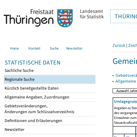
THÜRIN
Zurück
|
Zeic
Home
Kontakt
Suche
Newsletter
Gemein
STATISTISCHE DATEN
Sachliche Suche
▸
Gebietsver
Regionale Suche
▸
Allgemeine
Kürzlich bereitgestellte Daten
Allgemeine Angaben, Zuordnungen
Umlagegrund
Gebietsveränderungen,
Angaben zu Ste
Änderungen zum Schlüsselverzeichnis
des vergangenen
Einwohner zum 
Definitionen und Erläuterungen
Steuerkraftzah
Newsletter