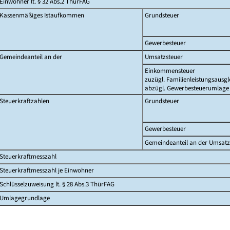
Einwohner lt. § 32 Abs.2 ThürFAG
Kassenmäßiges Istaufkommen
Grundsteuer
Gewerbesteuer
Gemeindeanteil an der
Umsatzsteuer
Einkommensteuer
zuzügl. Familienleistungsausgl
abzügl. Gewerbesteuerumlage
Steuerkraftzahlen
Grundsteuer
Gewerbesteuer
Gemeindeanteil an der Umsatz
Steuerkraftmesszahl
Steuerkraftmesszahl je Einwohner
Schlüsselzuweisung lt. § 28 Abs.3 ThürFAG
Umlagegrundlage