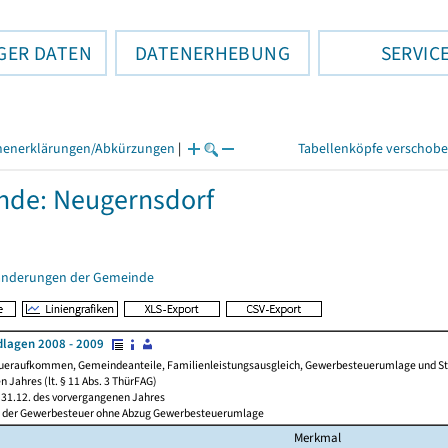
GER DATEN
DATENERHEBUNG
SERVIC
henerklärungen/Abkürzungen
|
Tabellenköpfe verschob
nde: Neugernsdorf
änderungen der Gemeinde
lagen 2008 - 2009
ueraufkommen, Gemeindeanteile, Familienleistungsausgleich, Gewerbesteuerumlage und Steue
 Jahres (lt. § 11 Abs. 3 ThürFAG)
31.12. des vorvergangenen Jahres
l der Gewerbesteuer ohne Abzug Gewerbesteuerumlage
Merkmal