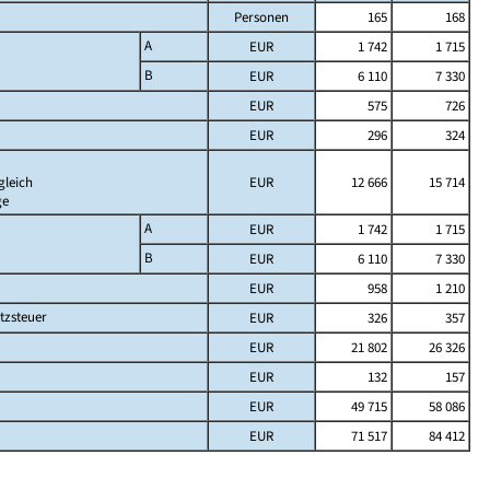
Personen
165
168
A
EUR
1 742
1 715
B
EUR
6 110
7 330
EUR
575
726
EUR
296
324
gleich
EUR
12 666
15 714
ge
A
EUR
1 742
1 715
B
EUR
6 110
7 330
EUR
958
1 210
tzsteuer
EUR
326
357
EUR
21 802
26 326
EUR
132
157
EUR
49 715
58 086
EUR
71 517
84 412