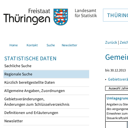
THÜRIN
Zurück
|
Zeic
Home
Kontakt
Suche
Newsletter
Gemei
STATISTISCHE DATEN
Sachliche Suche
bis 30.12.2013
Regionale Suche
▸
Gebietsver
Kürzlich bereitgestellte Daten
Allgemeine Angaben, Zuordnungen
Umlagegrund
Gebietsveränderungen,
Änderungen zum Schlüsselverzeichnis
Angaben zu Ste
des vergangenen
Definitionen und Erläuterungen
Einwohner zum 
Steuerkraftzah
Newsletter