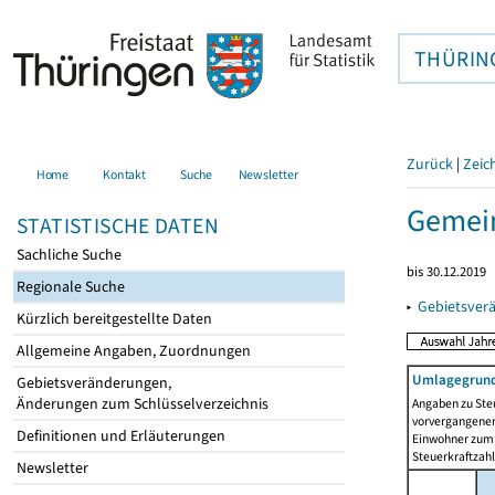
THÜRIN
Zurück
|
Zeic
Home
Kontakt
Suche
Newsletter
Gemein
STATISTISCHE DATEN
Sachliche Suche
bis 30.12.2019
Regionale Suche
▸
Gebietsver
Kürzlich bereitgestellte Daten
Allgemeine Angaben, Zuordnungen
Umlagegrund
Gebietsveränderungen,
Änderungen zum Schlüsselverzeichnis
Angaben zu Ste
vorvergangenen 
Definitionen und Erläuterungen
Einwohner zum 
Steuerkraftzah
Newsletter