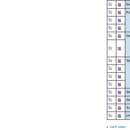
Ei
Ka
Ge
St
St
St
Sc
U
▴
nach oben